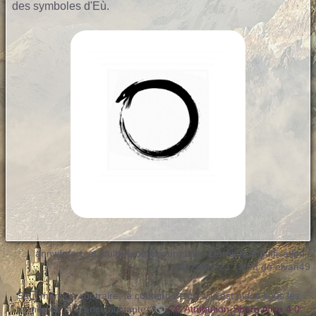
des symboles d'Eù.
annwfn/art_et_culture/ourobouros.txt
· Dernière modification :
2023/04/23 13:58 de
elvan49
Sauf mention contraire, le contenu de ce wiki est placé sous les
termes de la licence suivante :
CC Attribution-Share Alike 4.0