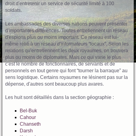
droit d'entretenir un service de sécurité limité à 100
soldats.
Les ambassades des diverses nations peuvent présenter
d'importantes différences. Toutes entretiennent un réseau
d'espions plus ou moins important. Ce réseau est lui-
même relié à un réseau d'informateurs “locaux”. Selon les
relations qu'entretiennent les deux royaumes, on trouvera
plus ou moins de diplomates. Mais ce qui varie le plus
c'est le nombre de fonctionnaires, de servants et de
personnels en tout genre qui font “tourner la barraque” au
sens logistique. Certains royaumes ne lésinent pas sur la
dépense, d'autres sont beaucoup plus avares.
Les huit sont détaillés dans la section géographie :
Bel-Buk
Cahour
Chanseth
Darsh