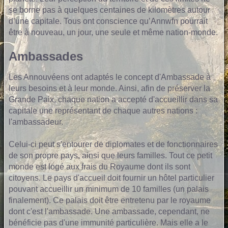
se borne pas à quelques centaines de kilomètres autour
d’une capitale. Tous ont conscience qu’Annwfn pourrait
être à nouveau, un jour, une seule et même nation-monde.
Ambassades
Les Annouvéens ont adaptés le concept d'Ambassade à
leurs besoins et à leur monde. Ainsi, afin de préserver la
Grande Paix, chaque nation a accepté d'accueillir dans sa
capitale une représentant de chaque autres nations :
l'ambassadeur.
Celui-ci peut s'entourer de diplomates et de fonctionnaires
de son propre pays, ainsi que leurs familles. Tout ce petit
monde est logé aux frais du Royaume dont ils sont
citoyens. Le pays d'accueil doit fournir un hôtel particulier
pouvant accueillir un minimum de 10 familles (un palais
finalement). Ce palais doit être entretenu par le royaume
dont c'est l'ambassade. Une ambassade, cependant, ne
bénéficie pas d'une immunité particulière. Mais elle a le