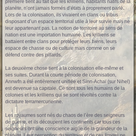
première tient au fait que les krilliens, habitants natifs de la
planète, n’ont jamais formés d’états à proprement parlé.
Lors de la colonisation, ils vivaient en clans ou tribus
disposant d’un espace territorial utile à leur survie mais ne
leur appartenant pas. La notion de territoire au sens de
nation est une importation humaine. Les krilliens se
battaient entre clans pour protéger leurs biens, leurs
espace de chasse ou de culture mais comme on se
défend contre des pillards.
La deuxième chose tient à la colonisation elle-même et
ses suites. Durant la courte période de colonisation,
Annwfn a été entièrement unifiée et Sinn-Achaï (sur Nihel)
est devenue sa capitale. Ce sont tous les humains de la
colonies et les krilliens qui se sont révoltés contre la
dictature terramercurienne.
Les royaumes sont nés du chaos de l’ère des seigneurs
de guerre, et ils découpent les continents car tous ces
seigneurs ont une conscience aigüe de la grandeur de la
planète. Leur perception du territoire et de ces limites ne