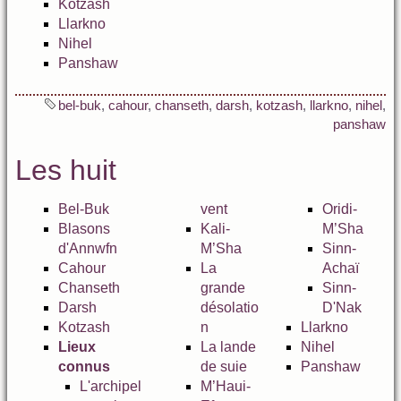
Kotzash
Llarkno
Nihel
Panshaw
bel-buk
,
cahour
,
chanseth
,
darsh
,
kotzash
,
llarkno
,
nihel
,
panshaw
Les huit
Bel-Buk
vent
Oridi-
Blasons
Kali-
M’Sha
d'Annwfn
M’Sha
Sinn-
Cahour
La
Achaï
Chanseth
grande
Sinn-
Darsh
désolatio
D'Nak
Kotzash
n
Llarkno
Lieux
La lande
Nihel
connus
de suie
Panshaw
L'archipel
M’Haui-